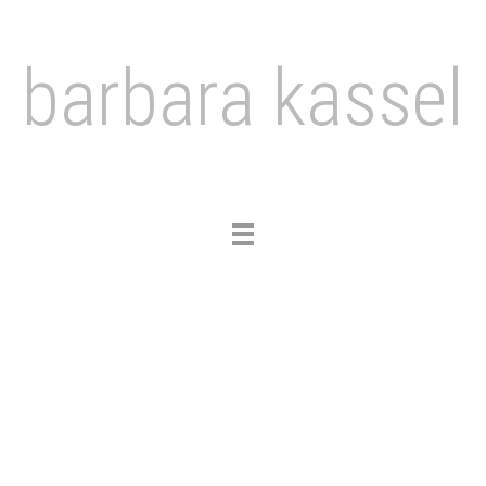
barbara kassel
Toggle
navigation